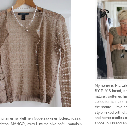
My name is Pia Erlu
BY PIA´S brand, m
natural, softened li
collection is made 
the nature. I love 
style mixed with cl
and home textiles a
pitsinen ja ylellinen Nude-sävyinen bolero, jossa
shops in Finland an
hohtoa. MANGO, koko L mutta aika nafti...sanoisin