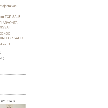
stajantaivas-
sto FOR SALE!
I-ARVONTA
ISSA!
KOKOO-
IINI FOR SALE!
kkaa...!
)
(20)
 BY PIA`S