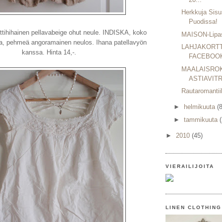
Herkkuja Sisu
Puodissa!
tihihainen pellavabeige ohut neule. INDISKA, koko
MAISON-Lipa
tita, pehmeä angoramainen neulos. Ihana patellavyön
LAHJAKORTT
kanssa. Hinta 14,-.
FACEBOOK
MAALAISRO
ASTIAVITR
Rautaromantii
►
helmikuuta
(8
►
tammikuuta
►
2010
(45)
VIERAILIJOITA
LINEN CLOTHING