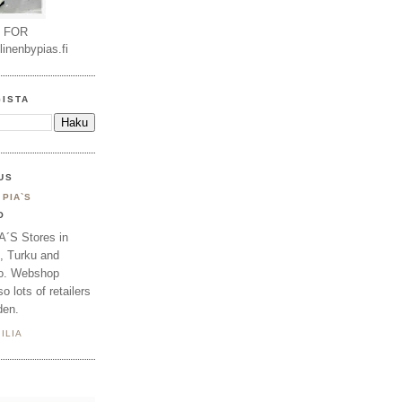
 FOR
nenbypias.fi
GISTA
US
 PIA`S
O
A´S Stores in
, Turku and
o. Webshop
 lots of retailers
den.
ILIA