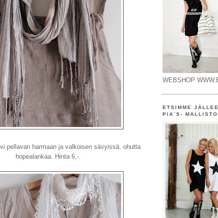
WEBSHOP WWW.B
ETSIMME JÄLLE
PIA`S- MALLIST
i pellavan harmaan ja valkoisen sävyissä, ohutta
hopealankaa. Hinta 6,-.