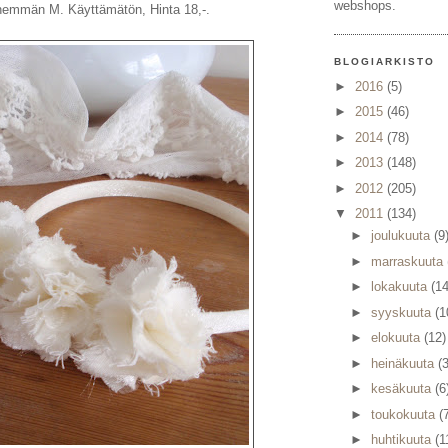
webshops.
nemmän M. Käyttämätön, Hinta 18,-.
BLOGIARKISTO
►
2016
(5)
►
2015
(46)
►
2014
(78)
►
2013
(148)
►
2012
(205)
▼
2011
(134)
►
joulukuuta
(9
►
marraskuuta
►
lokakuuta
(14
►
syyskuuta
(1
►
elokuuta
(12)
►
heinäkuuta
(3
►
kesäkuuta
(6
►
toukokuuta
(
►
huhtikuuta
(1