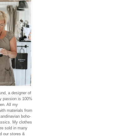
nd, a designer of
y passion is 100%
nen. All my
with materials from
scandinavian boho-
assics. My clothes
re sold in many
d our stores &