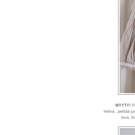
MYYTY!
Pe
helma...peittää ju
kiva, ih