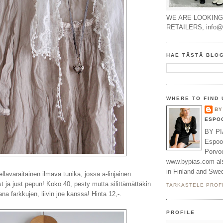
WE ARE LOOKING
RETAILERS, info@li
HAE TÄSTÄ BLO
WHERE TO FIND 
BY
ESPO
BY PI
Espoo
Porvo
www.bypias.com also
in Finland and Swe
llavaraitainen ilmava tunika, jossa a-linjainen
st ja just pepun! Koko 40, pesty mutta silittämättäkin
TARKASTELE PROFI
ana farkkujen, liivin jne kanssa! Hinta 12,-.
PROFILE